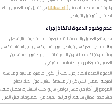
ولهذا تساعد صفحات مثل
آراء عملائنا
في تقليل تردد العميل وبناء
اطمئنان أكبر قبل التواصل.
عدم وضوح الدعوة لاتخاذ إجراء
قد يقتنع العميل بالخدمة، لكنه لا يعرف ما الخطوة التالية. هل
يطلب عرض سعر؟ هل يتواصل عبر واتساب؟ هل يحجز استشارة؟ هل
يملأ نموذجًا؟ عندما تكون الدعوة لاتخاذ إجراء غير واضحة، فإن
العميل قد يغادر رغم اهتمامه الحقيقي.
الدعوة الجيدة لاتخاذ إجراء يجب أن تكون ظاهرة، مباشرة، ومناسبة
لمرحلة العميل. ليس كل زائر مستعدًا للشراء فورًا، لذلك يحتاج
الموقع إلى أكثر من مسار: تواصل سريع، طلب استشارة، تحميل ملف،
مشاهدة أعمال سابقة، أو قراءة المزيد من المعلومات قبل القرار.