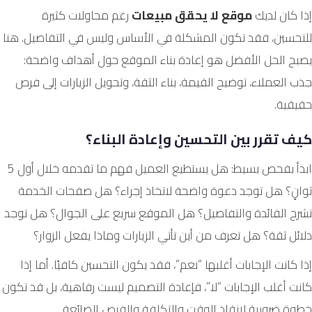
إذا كان لديك
موقع لا يحقق مبيعات
رغم محاولات كثيرة
للتحسين، فقد تكون المشكلة في الأساس وليس في التفاصيل. هنا
يصبح الحل الأفضل هو إعادة بناء الموقع حول أهداف واضحة:
جذب العملاء، توضيح القيمة، بناء الثقة، وتحويل الزيارات إلى فرص
حقيقية.
كيف تقرر بين التحسين وإعادة البناء؟
ابدأ بفحص بسيط: هل يستطيع العميل فهم ما تقدمه خلال أول 5
ثوانٍ؟ هل توجد دعوة واضحة لاتخاذ إجراء؟ هل صفحات الخدمة
تشرح الفائدة والتفاصيل؟ هل الموقع سريع على الجوال؟ هل توجد
دلائل ثقة؟ هل تعرف من أين تأتي الزيارات وماذا يفعل الزوار؟
إذا كانت الإجابات أغلبها “نعم”، فقد يكون التحسين كافيًا. أما إذا
كانت أغلب الإجابات “لا”، فإعادة التصميم ليست رفاهية، بل قد تكون
خطوة ضرورية لإنقاذ الوقت والتكلفة والفرص الضائعة.