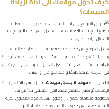
كيف تحوّل موقعك إلى أداة لزيادة
المبيعات؟
موقع للبيع، توليد العملاء، مسار التحويل، استراتيجية الموقع، نمو
الأعمال، زيادة المبيعات
تحويل الموقع من مجرد صفحة تعريفية إلى أداة لزيادة المبيعات
يحتاج إلى تفكير مختلف. لا تبدأ بالسؤال: كيف نجعل الموقع أجمل؟
بل ابدأ بالسؤال الأهم: كيف نجعل العميل يفهم العرض بسرعة، يثق
في الشركة، ثم يجد طريقًا واضحًا للتواصل أو الشراء؟
إذا كان لديك
موقع لا يحقق مبيعات
، فالحل ليس دائمًا في زيادة
الإعلانات أو تغيير التصميم فقط. الحل الحقيقي يبدأ من بناء
منظومة متكاملة تجمع بين وضوح الرسالة، قوة المحتوى، تجربة
المستخدم، تحسين محركات البحث، وسهولة اتخاذ القرار.