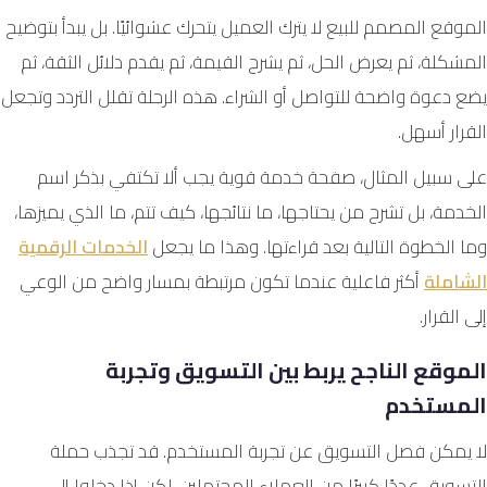
الموقع المصمم للبيع لا يترك العميل يتحرك عشوائيًا. بل يبدأ بتوضيح
المشكلة، ثم يعرض الحل، ثم يشرح القيمة، ثم يقدم دلائل الثقة، ثم
يضع دعوة واضحة للتواصل أو الشراء. هذه الرحلة تقلل التردد وتجعل
القرار أسهل.
على سبيل المثال، صفحة خدمة قوية يجب ألا تكتفي بذكر اسم
الخدمة، بل تشرح من يحتاجها، ما نتائجها، كيف تتم، ما الذي يميزها،
وما الخطوة التالية بعد قراءتها. وهذا ما يجعل
الخدمات الرقمية
الشاملة
أكثر فاعلية عندما تكون مرتبطة بمسار واضح من الوعي
إلى القرار.
الموقع الناجح يربط بين التسويق وتجربة
المستخدم
لا يمكن فصل التسويق عن تجربة المستخدم. قد تجذب حملة
التسويق عددًا كبيرًا من العملاء المحتملين، لكن إذا دخلوا إلى