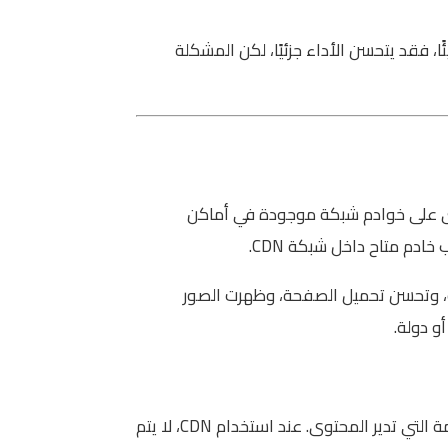
ي بطيئًا، فقد يتحسن الأداء جزئيًا، لكن المشكلة
لمحتوى على خوادم شبكة موجودة في أماكن
دم متاح داخل شبكة CDN.
ابة، وتحسن تحميل الصفحة، وظهرت الصور
 دولة.
الخادم الأصلي هو المكان الذي توجد عليه النسخة الرئيسية من موقعك. يحتوي على ملفات الموقع، الصفحات، قواعد البيانات، والأنظمة التي تدير المحتوى. عند استخدام CDN، لا يتم