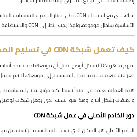
إضافية تساعد على توزيع المحتوى وتقديمه بسرعة أكبر.
لذلك، حتى مع استخدام CDN، يظل اختيار الخادم
الأساسية ستظل موجودة. ولهذا يجب النظر إلى CDN والاستضافة كعنصرين متكاملين لا كبديلين متنافسين.
كيف تعمل شبكة CDN في تسليم المحتوى؟
لفهم ما هو CDN بشكل أوضح، تخيل أن موقعك لديه ن
جغرافية متعددة. عندما يدخل المستخدم إلى موقعك، لا يتم تحميل كل
هذه العملية تعتمد على مبدأ بسيط لكنه مؤثر: تقليل المسافة بين 
والملفات بشكل أسرع. وهذا هو السبب الذي يجعل شبكات توصيل ا
دور الخادم الأصلي في عمل شبكة CDN