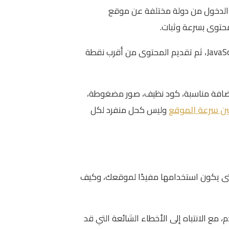
ند الدخول من دولة مختلفة عن موقع
محتوى بسرعة وثبات.
تعتمد فكرة الـ CDN على شبكة من الخوادم الموزعة جغرافيًا، تعمل على تخزين نسخ من المحتوى الثابت مثل الصور وملفات CSS وJavaScript، ثم تقديم المحتوى من أقرب نقطة
لجيد يحتاج إلى استضافة مناسبة، كود نظيف، صور مضغوطة،
ن سرعة الموقع
وليس كحل منفرد لكل
 بينها وبين الاستضافة التقليدية، ومتى يكون استخدامها مفيدًا لموقعك، وكيف
مستخدم، مع الانتباه إلى الأخطاء الشائعة التي قد