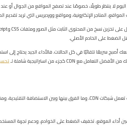
ر اليوم لا ينتظر طويلًا، خصوصًا عند تصفح المواقع من الجوال أو ع
مواقع، المتاجر الإلكترونية، ومواقع ووردبريس التي تريد تقديم ال
قل الضغط على الخادم الأصلي.
ة أساسية: استخدام CDN لا يعني أن موقعك أصبح سريعًا تلقائيًا في كل الحالات. فالأداء ا
 CDN كجزء من استراتيجية شاملة لـ
تحسي
في هذا المقال ستتعرف على معنى شبكة تسليم المحتوى، وكيف تعمل شبكات CDN، وما الفرق
قليل وقت التحميل، تحسين أداء الموقع، تخفيف الضغط على الخوادم، ودعم تجربة ال