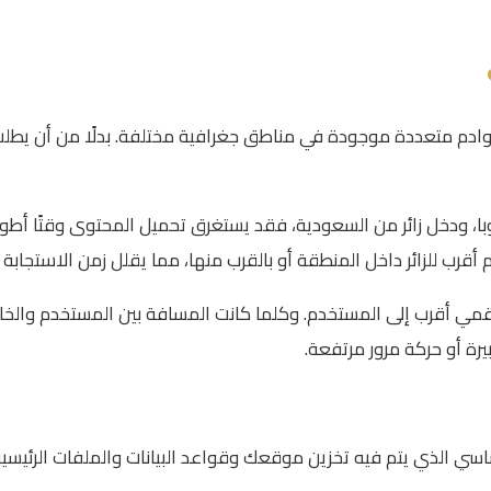
دم متعددة موجودة في مناطق جغرافية مختلفة. بدلًا من أن يطلب 
با، ودخل زائر من السعودية، فقد يستغرق تحميل المحتوى وقتًا أطو
أقرب للزائر داخل المنطقة أو بالقرب منها، مما يقلل زمن الاستجا
ن شبكة CDN هو جعل المحتوى الرقمي أقرب إلى المستخدم. وكلما كانت المسافة بين ال
ة أو حركة مرور مرتفعة.
ن الأساسي الذي يتم فيه تخزين موقعك وقواعد البيانات والملفات الر