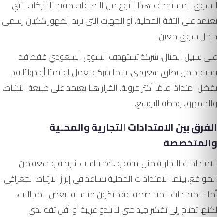
للسوق المستهدف. هذا النوع من النطاقات مفيد للشركات التي
تعتمد على الثقة المحلية، أو الجهات التي تريد الظهور ككيان رسمي
داخل سوق معين.
على سبيل المثال، شركة تستهدف السوق السعودي فقط قد
تستفيد من نطاق سعودي، بينما شركة تعمل إقليميًا أو دوليًا قد
تفضل امتدادًا عامًا أكثر مرونة. القرار هنا يعتمد على طبيعة النشاط،
والجمهور، وخطة التوسع.
الفرق بين الامتدادات التجارية والمحلية
والمتخصصة
الامتدادات التجارية مثل .com و .net تناسب شريحة واسعة من
المواقع، بينما الامتدادات المحلية تساعد في إبراز الارتباط الجغرافي.
أما الامتدادات المتخصصة فقد تكون مناسبة لبعض المجالات،
لكنها تحتاج إلى تفكير جيد حتى لا تبدو غريبة أو أقل ثقة لدى