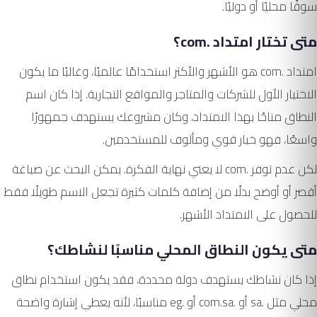
سوقًا محليًا أو دوليًا.
متى تختار امتداد .com؟
امتداد .com هو الأشهر والأكثر استخدامًا عالميًا، وغالبًا ما يكون
الاختيار الأول للشركات والمتاجر والمواقع التجارية. إذا كان اسم
النطاق متاحًا بهذا الامتداد، وكان مشروعك يستهدف جمهورًا
واسعًا، فهو خيار قوي ومألوف للمستخدمين.
لكن عدم توفر .com لا يعني نهاية الفكرة. يمكن البحث عن صياغة
أقصر أو أوضح بدلًا من إضافة كلمات كثيرة تجعل الاسم طويلًا فقط
للحصول على الامتداد الأشهر.
متى يكون النطاق المحلي مناسبًا لنشاطك؟
إذا كان نشاطك يستهدف دولة محددة، فقد يكون استخدام نطاق
محلي مثل .sa أو .com.sa أو .eg مناسبًا، لأنه يعطي إشارة واضحة