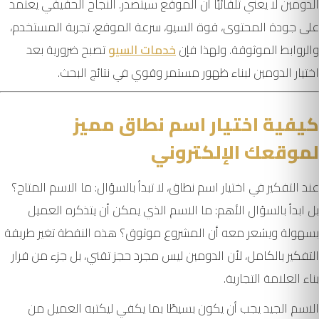
الدومين لا يعني تلقائيًا أن الموقع سيتصدر. النجاح الحقيقي يعتمد
على جودة المحتوى، قوة السيو، سرعة الموقع، تجربة المستخدم،
والروابط الموثوقة. ولهذا فإن
خدمات السيو
تصبح ضرورية بعد
اختيار الدومين لبناء ظهور مستمر وقوي في نتائج البحث.
كيفية اختيار اسم نطاق مميز
لموقعك الإلكتروني
عند التفكير في اختيار اسم نطاق، لا تبدأ بالسؤال: ما الاسم المتاح؟
بل ابدأ بالسؤال الأهم: ما الاسم الذي يمكن أن يتذكره العميل
بسهولة ويشعر معه أن المشروع موثوق؟ هذه النقطة تغير طريقة
التفكير بالكامل، لأن الدومين ليس مجرد حجز تقني، بل جزء من قرار
بناء العلامة التجارية.
الاسم الجيد يجب أن يكون بسيطًا بما يكفي ليكتبه العميل من