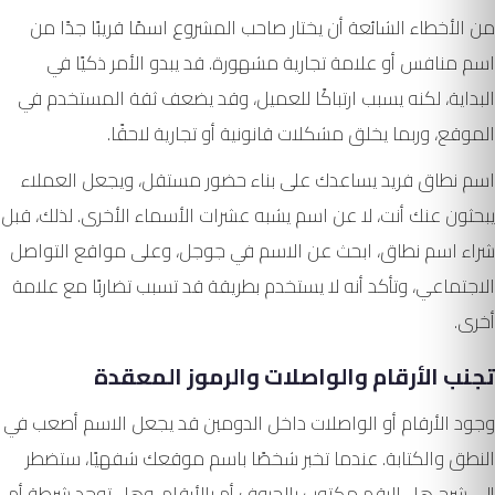
من الأخطاء الشائعة أن يختار صاحب المشروع اسمًا قريبًا جدًا من
اسم منافس أو علامة تجارية مشهورة. قد يبدو الأمر ذكيًا في
البداية، لكنه يسبب ارتباكًا للعميل، وقد يضعف ثقة المستخدم في
الموقع، وربما يخلق مشكلات قانونية أو تجارية لاحقًا.
اسم نطاق فريد يساعدك على بناء حضور مستقل، ويجعل العملاء
يبحثون عنك أنت، لا عن اسم يشبه عشرات الأسماء الأخرى. لذلك، قبل
شراء اسم نطاق، ابحث عن الاسم في جوجل، وعلى مواقع التواصل
الاجتماعي، وتأكد أنه لا يستخدم بطريقة قد تسبب تضاربًا مع علامة
أخرى.
تجنب الأرقام والواصلات والرموز المعقدة
وجود الأرقام أو الواصلات داخل الدومين قد يجعل الاسم أصعب في
النطق والكتابة. عندما تخبر شخصًا باسم موقعك شفهيًا، ستضطر
إلى شرح هل الرقم مكتوب بالحروف أم بالأرقام، وهل توجد شرطة أم