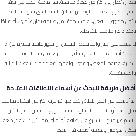
بعد أن تصل إلى أكثر من فكرة مناسبة، تبدأ مرحلة البحث عن توفر
اسم النطاق. هذه الخطوة مهمة لأن الاسم الذي يبدو مثاليًا قد
يكون محجوزًا بالفعل، أو مستخدمًا من علامة تجارية أخرى، أو متاحًا
بامتداد غير مناسب لنشاطك.
لا تعتمد على خيار واحد فقط. الأفضل أن تجهز قائمة قصيرة من 5
إلى 10 أسماء محتملة، ثم تبدأ في اختبارها من حيث التوفر، سهولة
الكتابة، وضوح المعنى، ومدى توافقها مع خطة مشروعك الحالية
والمستقبلية.
أفضل طريقة للبحث عن أسماء النطاقات المتاحة
ابدأ بالبحث عن اسم النطاق كما هو، ثم جرّب أكثر من امتداد مناسب
مثل .com أو الامتداد المحلي حسب السوق المستهدف. إذا كان
الاسم غير متاح، لا تتسرع في إضافة أرقام أو رموز، لأن ذلك قد يضعف
شكل الدومين ويجعله أصعب في التذكر.