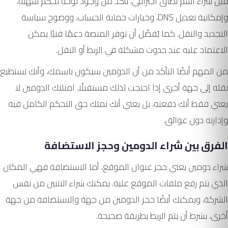
قبل شراء اسم نطاق احترافي، تأكد من وجود لوحة تحكم سهلة،
وإمكانية تعديل DNS، وخيارات حماية الحساب، ووضوح سياسة
التجديد والنقل. كما يُفضّل أن توفر المنصة دعمًا فنيًا يمكن
الاعتماد عليه عند حدوث مشكلة في الربط أو النقل.
من المهم أيضًا التأكد من أن الدومين سيكون باسمك، وأنك تستطيع
نقله إلى جهة أخرى إذا احتجت لذلك مستقبلًا. امتلاك الدومين لا
يعني فقط أنك دفعته، بل يعني أنك تملك حق التحكم الكامل فيه
وإدارته دون عوائق.
الفرق بين شراء الدومين وحجز الاستضافة
شراء دومين يعني حجز عنوان الموقع، أما الاستضافة فهي المكان
الذي يتم رفع ملفات الموقع عليه. يمكنك شراء الاثنين من نفس
الشركة، ويمكنك أيضًا حجز الدومين من جهة والاستضافة من جهة
أخرى، بشرط أن يتم الربط بطريقة صحيحة.