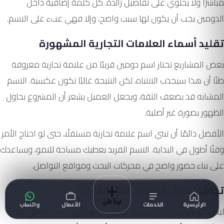
مباشرًا ولا يحتوي على تفاصيل زائدة. كل كلمة إضافية داخل
الدومين يجب أن يكون لها سبب واضح، وإلا فهي عبء على الاسم.
تقليد أسماء العلامات التجارية المشهورة
بعض المشاريع تختار اسم دومين قريبًا من علامة تجارية معروفة
ظنًا أن هذا سيجذب الانتباه، لكن النتيجة غالبًا تكون عكسية. الاسم
المشابه قد يضعف الثقة، ويجعل العميل يشعر أن المشروع يحاول
الظهور بصورة غير أصلية.
الأفضل دائمًا أن تبني اسم علامة تجارية مستقلًا، حتى لو احتاج الأمر
وقتًا أطول في البداية. الاسم الفريد يعطيك مساحة للنمو، ويساعدك
على بناء حضور واضح في محركات البحث ومواقع التواصل.
تجاهل سجل الدومين قبل الشراء
ابدأ الآن
الرئيسية
الخدمات
الأعمال
واتساب
ليس كل دومين متاح مناسبًا للشراء. أحيانًا يكون اسم النطاق قد