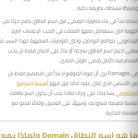
ومرتبطًا بنشاطك بطريقة ذكية.
عندما تبدأ في بناء حضورك الرقمي، فإن اسم النطاق يصبح جزءًا من
الهوية التي سيتعامل معها العملاء في البحث، الإعلانات، البريد
الإلكتروني، مواقع التواصل، وحتى التوصيات الشفهية. لهذا السبب لا
ينبغي اختيار اسم النطاق بسرعة أو بناءً على المتاح فقط، بل يجب
التفكير فيه كأصل رقمي طويل المدى.
في Parmagito نرى أن قوة الموقع لا تبدأ من التصميم فقط، بل
من الأساس الذي يُبنى عليه. لذلك فإن فهم
أهمية الموقع
الإلكتروني
يساعدك على إدراك لماذا يجب أن يكون اسم نطاقك
مناسبًا لطبيعة مشروعك، وسهلًا على العميل، وقابلًا للنمو مع
العلامة التجارية.
ما هو اسم النطاق Domain ولماذا يهم