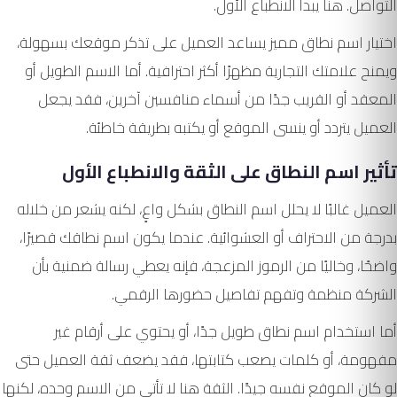
التواصل. هنا يبدأ الانطباع الأول.
اختيار اسم نطاق مميز يساعد العميل على تذكر موقعك بسهولة،
ويمنح علامتك التجارية مظهرًا أكثر احترافية. أما الاسم الطويل أو
المعقد أو القريب جدًا من أسماء منافسين آخرين، فقد يجعل
العميل يتردد أو ينسى الموقع أو يكتبه بطريقة خاطئة.
تأثير اسم النطاق على الثقة والانطباع الأول
العميل غالبًا لا يحلل اسم النطاق بشكل واعٍ، لكنه يشعر من خلاله
بدرجة من الاحتراف أو العشوائية. عندما يكون اسم نطاقك قصيرًا،
واضحًا، وخاليًا من الرموز المزعجة، فإنه يعطي رسالة ضمنية بأن
الشركة منظمة وتفهم تفاصيل حضورها الرقمي.
أما استخدام اسم نطاق طويل جدًا، أو يحتوي على أرقام غير
مفهومة، أو كلمات يصعب كتابتها، فقد يضعف ثقة العميل حتى
لو كان الموقع نفسه جيدًا. الثقة هنا لا تأتي من الاسم وحده، لكنها