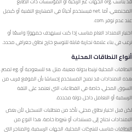
قد يناسب .org الجهات غير الربحية أو المؤسسات ذات الطابع
المجتمعي، أما .net فيستخدم أحيانًا في المشاريع التقنية أو كبديل
عند عدم توفر .com.
اختيار الامتداد العام مناسب إذا كنت تستهدف جمهورًا واسعًا أو
ترغب في بناء علامة تجارية قابلة للتوسع خارج نطاق جغرافي محدد.
أنواع النطاقات المحلية
النطاقات المحلية ترتبط بدولة معينة، مثل .sa للسعودية أو .eg لمصر.
هذه الامتدادات قد تمنح المستخدم إحساسًا بأن الموقع قريب من
السوق المحلي، خاصة في القطاعات التي تعتمد على الثقة
الرسمية أو التعامل داخل دولة محددة.
لكن قبل اختيار نطاق محلي، تأكد من متطلبات التسجيل، لأن بعض
الامتدادات تحتاج إلى مستندات أو شروط خاصة. هذا النوع من
النطاقات مناسب للشركات المحلية، الجهات الرسمية، والمتاجر التي