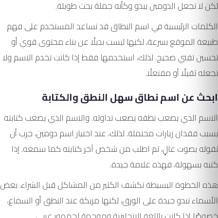
لكن لا تجعل الدومين يبدو وكأنه جملة بحث طويلة.
الكلمات الرئيسية في اسم النطاق قد تساعد المستخدم على فهم
طبيعة الموقع بسرعة، لكنها ليست بديلًا عن بناء محتوى قوي أو
تحسين تقني صحيح. لذلك، استخدمها فقط إذا كانت تخدم الاسم ولا
تجعله ثقيلًا أو مفتعلًا.
ابحث عن اسم نطاق سهل النطق والكتابة
الاسم الذي يصعب نطقه يصعب تداوله. والاسم الذي يصعب كتابته
يسبب فقدان زيارات محتملة. لذلك، عند اختيار اسم دومين، جرب أن
تقوله بصوت عالٍ، ثم اطلب من شخص آخر كتابته كما سمعه. إذا
كتبه بسهولة، فهذه علامة جيدة.
هذه الخطوة البسيطة تكشف الكثير من المشاكل قبل الشراء. بعض
الأسماء تبدو جيدة على الورق، لكنها مربكة عند النطق أو السماع،
خصوصًا إذا كانت باللغة الإنجليزية وموجهة لجمهور عربي.