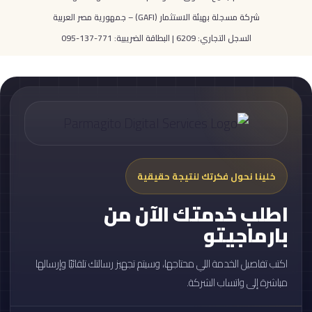
شركة مسجلة بهيئة الاستثمار (GAFI) – جمهورية مصر العربية
السجل التجاري: 6209 | البطاقة الضريبية: 771-137-095
خلينا نحول فكرتك لنتيجة حقيقية
اطلب خدمتك الآن من
بارماجيتو
اكتب تفاصيل الخدمة اللي محتاجها، وسيتم تجهيز رسالتك تلقائيًا وإرسالها
مباشرة إلى واتساب الشركة.