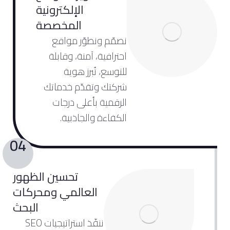
الإلكترونية
المخصصة
نصمّم ونطوّر مواقع
احترافية، آمنة، وقابلة
للتوسع، تُبرز هوية
شركتك وتقدّم خدماتك
الرقمية بأعلى درجات
الكفاءة والجاذبية.
04
تحسين الظهور
العالمي ومحركات
البحث
ننفّذ استراتيجيات SEO