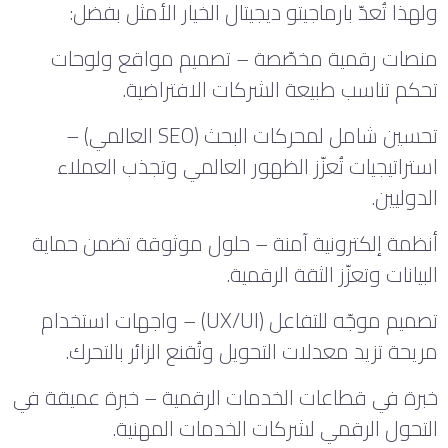
ولهذا تُعدّ بارماجيتو ديجيتال الخيار الأمثل بفضل:
منصات رقمية مخصّصة – تصميم مواقع ولوحات
تحكم تناسب طبيعة الشركات الافتراضية.
تحسين شامل لمحركات البحث (SEO العالمي) –
استراتيجيات تُعزّز الظهور العالمي وتجذب العملاء
الدوليين.
أنظمة إلكترونية آمنة – حلول موثوقة تضمن حماية
البيانات وتعزّز الثقة الرقمية.
تصميم موجّه للتفاعل (UX/UI) – واجهات استخدام
مريحة تزيد معدلات التحويل وتُقنع الزائر بالتحرك.
خبرة في قطاعات الخدمات الرقمية – خبرة عميقة في
التحول الرقمي لشركات الخدمات المهنية.