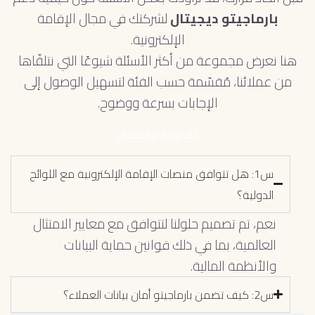
بارماجيتو ديجيتال
لشركتك في مجال الإقامة
الإلكترونية.
هنا نعرض مجموعة من أكثر الأسئلة شيوعًا التي نتلقّاها
من عملائنا، مُقسّمة حسب الفئة لتسهيل الوصول إلى
الإجابات بسرعة ووضوح.
القانونية والامتثال
س1: هل تتوافق منصات الإقامة الإلكترونية مع اللوائح
الدولية؟
نعم، تم تصميم حلولنا لتتوافق مع معايير الامتثال
العالمية، بما في ذلك قوانين حماية البيانات
والأنظمة المالية.
س2: كيف تضمن بارماجيتو أمان بيانات العملاء؟